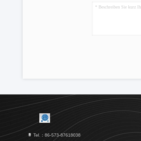
Tel.：86-573-87618038