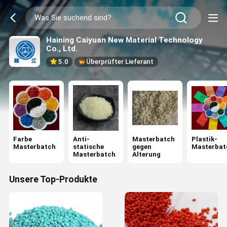
Haining Caiyuan New Material Technology
Co., Ltd.
5.0
Überprüfter Lieferant
Farbe
Anti-
Masterbatch
Plastik-
Masterbatch
statische
gegen
Masterbat
Masterbatch
Alterung
Unsere Top-Produkte