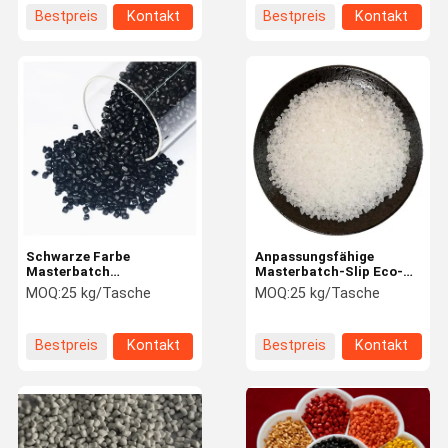
Bestpreis
Kontakt
Bestpreis
Kontakt
Schwarze Farbe
Anpassungsfähige
Masterbatch
Masterbatch-Slip Eco-
Flammenbeständigkeit
freundlich biologisch
MOQ:
25 kg/Tasche
MOQ:
25 kg/Tasche
Umweltfreundlich und
abbaubar und recycelbar
nachhaltig
Bestpreis
Kontakt
Bestpreis
Kontakt
Zu Hause
Produkte
Videos
Über Uns