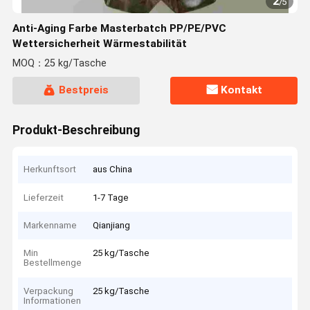
2
/
5
Anti-Aging Farbe Masterbatch PP/PE/PVC
Wettersicherheit Wärmestabilität
MOQ：25 kg/Tasche
Bestpreis
Kontakt
Produkt-Beschreibung
Herkunftsort
aus China
Lieferzeit
1-7 Tage
Markenname
Qianjiang
Min
25 kg/Tasche
Bestellmenge
Verpackung
25 kg/Tasche
Informationen