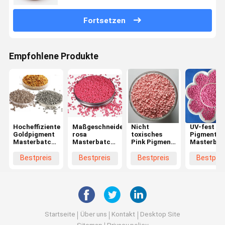
Fortsetzen
Empfohlene Produkte
Hocheffiziente
Maßgeschneiderte
Nicht
UV-fest Pi
Goldpigment
rosa
toxisches
Pigment
Masterbatch
Masterbatch
Pink Pigment
Masterbat
UV-
Hochverfügbarkeit
Masterbatch
Nachhalti
Stabilisatoren
Maßgeschneiderte
hohe
Anti-stati
Bestpreis
Bestpreis
Bestpreis
Bestprei
Antioxidantien
Oberflächenfinish
Kompatibilität
Umweltsc
für Elektronik
Startseite
Über uns
Kontakt
Desktop Site