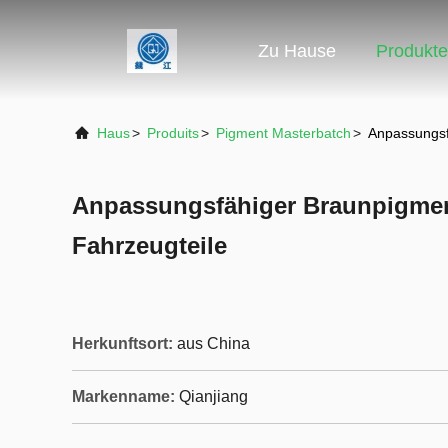
Zu Hause
Produkte
Haus
>
Produits
>
Pigment Masterbatch
>
Anpassungsf
Anpassungsfähiger Braunpigmen
Fahrzeugteile
Herkunftsort:
aus China
Markenname:
Qianjiang