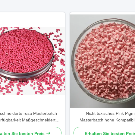
chneiderte rosa Masterbatch
Nicht toxisches Pink Pigm
rfügbarkeit Maßgeschneiderte
Masterbatch hohe Kompatibili
Oberflächenfinish
Elektronik
alten Sie besten Preis
Erhalten Sie besten Prei