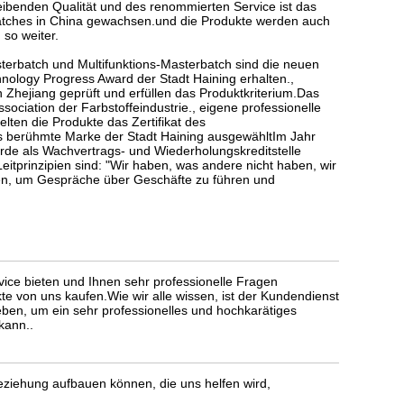
ibenden Qualität und des renommierten Service ist das
atches in China gewachsen.und die Produkte werden auch
so weiter.
terbatch und Multifunktions-Masterbatch sind die neuen
nology Progress Award der Stadt Haining erhalten.,
n Zhejiang geprüft und erfüllen das Produktkriterium.Das
ciation der Farbstoffeindustrie., eigene professionelle
ten die Produkte das Zertifikat des
s berühmte Marke der Stadt Haining ausgewähltIm Jahr
de als Wachvertrags- und Wiederholungskreditstelle
itprinzipien sind: "Wir haben, was andere nicht haben, wir
men, um Gespräche über Geschäfte zu führen und
vice bieten und Ihnen sehr professionelle Fragen
te von uns kaufen.Wie wir alle wissen, ist der Kundendienst
ben, um ein sehr professionelles und hochkarätiges
kann..
eziehung aufbauen können, die uns helfen wird,