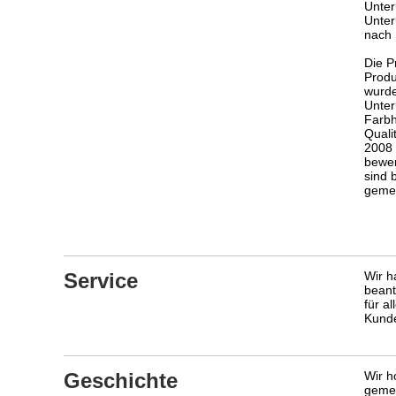
Unter
Unter
nach 
Die P
Produ
wurde
Unter
Farbh
Quali
2008 
bewer
sind 
geme
Service
Wir h
beant
für a
Kunde
Geschichte
Wir h
gemei