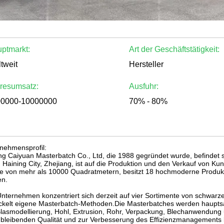
ptmarkt:
Art der Geschäftstätigkeit:
tweit
Hersteller
resumsatz:
Ausfuhr:
00000-10000000
70% - 80%
nehmensprofil:
ng Caiyuan Masterbatch Co., Ltd, die 1988 gegründet wurde, befindet 
 Haining City, Zhejiang, ist auf die Produktion und den Verkauf von Kunst
e von mehr als 10000 Quadratmetern, besitzt 18 hochmoderne Produkti
en.
nternehmen konzentriert sich derzeit auf vier Sortimente von schwarz
ckelt eigene Masterbatch-Methoden.Die Masterbatches werden hauptsäch
lasmodellierung, Hohl, Extrusion, Rohr, Verpackung, Blechanwendung u
hbleibenden Qualität und zur Verbesserung des Effizienzmanagements ble