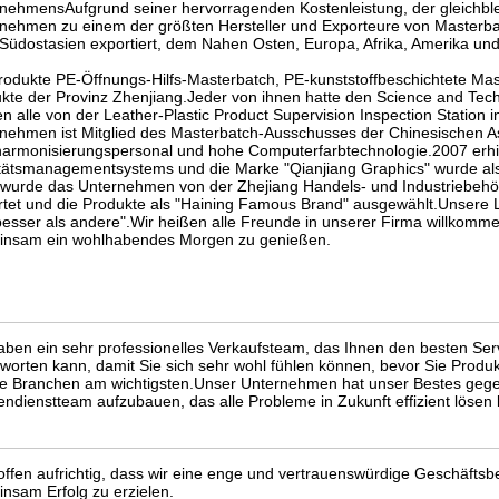
nehmensAufgrund seiner hervorragenden Kostenleistung, der gleichble
nehmen zu einem der größten Hersteller und Exporteure von Masterb
Südostasien exportiert, dem Nahen Osten, Europa, Afrika, Amerika und 
rodukte PE-Öffnungs-Hilfs-Masterbatch, PE-kunststoffbeschichtete Mas
kte der Provinz Zhenjiang.Jeder von ihnen hatte den Science and Tech
n alle von der Leather-Plastic Product Supervision Inspection Station i
nehmen ist Mitglied des Masterbatch-Ausschusses der Chinesischen Asso
armonisierungspersonal und hohe Computerfarbtechnologie.2007 erhiel
tätsmanagementsystems und die Marke "Qianjiang Graphics" wurde al
wurde das Unternehmen von der Zhejiang Handels- und Industriebehör
tet und die Produkte als "Haining Famous Brand" ausgewählt.Unsere Le
besser als andere".Wir heißen alle Freunde in unserer Firma willkom
insam ein wohlhabendes Morgen zu genießen.
aben ein sehr professionelles Verkaufsteam, das Ihnen den besten Ser
worten kann, damit Sie sich sehr wohl fühlen können, bevor Sie Produk
lle Branchen am wichtigsten.Unser Unternehmen hat unser Bestes gege
ndienstteam aufzubauen, das alle Probleme in Zukunft effizient lösen 
offen aufrichtig, dass wir eine enge und vertrauenswürdige Geschäftsb
nsam Erfolg zu erzielen.