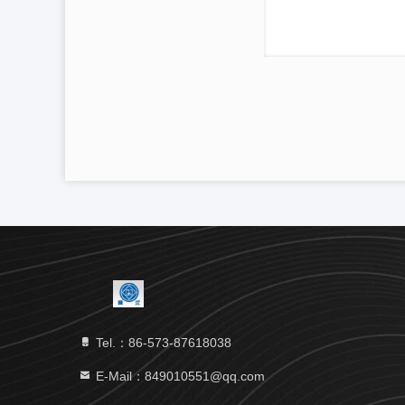
Tel.：86-573-87618038
E-Mail：849010551@qq.com