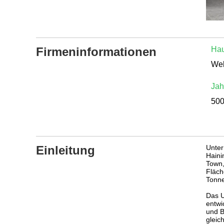
Firmeninformationen
Hau
Wel
Jah
50
Einleitung
Unter
Haini
Town,
Fläch
Tonn
Das U
entwi
und B
gleic