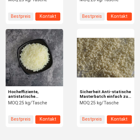
Nachhaltige einfache
Verarbeitung
Bestpreis
Kontakt
Bestpreis
Kontakt
Hocheffiziente,
Sicherheit Anti-statische
antistatische
Masterbatch einfach zu
Masterbatches,
verarbeiten Funktionale
MOQ:
25 kg/Tasche
MOQ:
25 kg/Tasche
langlebig,
Masterbatch
umweltfreundlich,
ungiftig
Bestpreis
Kontakt
Bestpreis
Kontakt