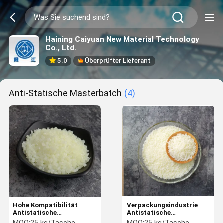
Haining Caiyuan New Material Technology
Co., Ltd.
5.0
Überprüfter Lieferant
Anti-Statische Masterbatch
(4)
Hohe Kompatibilität
Verpackungsindustrie
Antistatische
Antistatische
Masterbatch PE/PP
Masterbatch-Anpassung
MOQ:
25 kg/Tasche
MOQ:
25 kg/Tasche